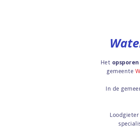
Water
Het
opsporen 
gemeente
W
In de geme
Loodgieter
special